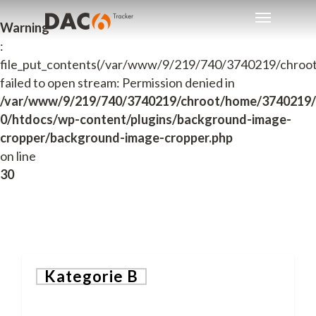
Skip
Menu
to
Warning
main
:
content
file_put_contents(/var/www/9/219/740/3740219/chroo
failed to open stream: Permission denied in
/var/www/9/219/740/3740219/chroot/home/3740219/
0/htdocs/wp-content/plugins/background-image-
cropper/background-image-cropper.php
on line
30
Kategorie B